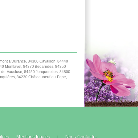
ont s/Durance, 84300 Cavaillon, 84440
40 Montfavet, 84370 Bédarrides, 84350
-de-Vaucluse, 84450 Jonquerettes, 84800
Jonquières, 84230 Châteauneuf-du-Pape,
okies
Mentions légales
Nous Contacter
|