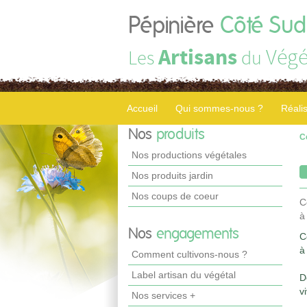
Pépinière
Côté Sud
Artisans
Végé
Les
du
Accueil
Qui sommes-nous ?
Réali
Nos
produits
C
Nos productions végétales
Nos produits jardin
Nos coups de coeur
C
à
Nos
engagements
C
à
Comment cultivons-nous ?
Label artisan du végétal
D
v
Nos services +