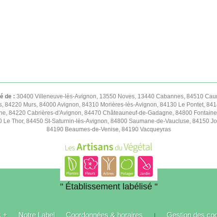
té de :
30400 Villeneuve-lès-Avignon, 13550 Noves, 13440 Cabannes, 84510 Caum
s, 84220 Murs, 84000 Avignon, 84310 Morières-lès-Avignon, 84130 Le Pontet, 841
e, 84220 Cabrières-d'Avignon, 84470 Châteauneuf-de-Gadagne, 84800 Fontaine
50 Le Thor, 84450 St-Saturnin-lès-Avignon, 84800 Saumane-de-Vaucluse, 84150 
84190 Beaumes-de-Venise, 84190 Vacqueyras
" Établissement labélisé "
s +
Notre Label
Coordonnées & horaires
Gestion des co
|