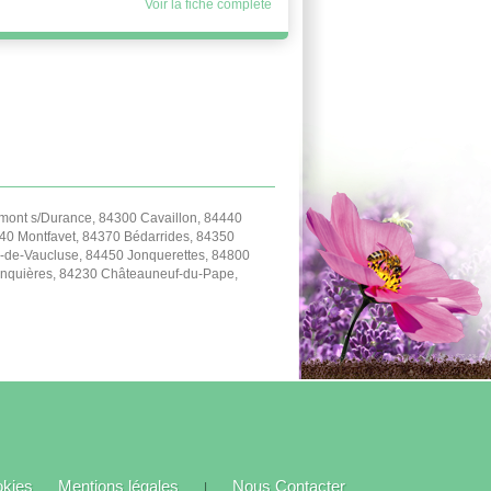
Voir la fiche complète
ont s/Durance, 84300 Cavaillon, 84440
40 Montfavet, 84370 Bédarrides, 84350
-de-Vaucluse, 84450 Jonquerettes, 84800
Jonquières, 84230 Châteauneuf-du-Pape,
okies
Mentions légales
Nous Contacter
|