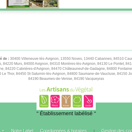
té de :
30400 Villeneuve-lès-Avignon, 13550 Noves, 13440 Cabannes, 84510 Caum
s, 84220 Murs, 84000 Avignon, 84310 Morières-lès-Avignon, 84130 Le Pontet, 841
e, 84220 Cabrières-d'Avignon, 84470 Châteauneuf-de-Gadagne, 84800 Fontaine
50 Le Thor, 84450 St-Saturnin-lès-Avignon, 84800 Saumane-de-Vaucluse, 84150 
84190 Beaumes-de-Venise, 84190 Vacqueyras
" Établissement labélisé "
s +
Notre Label
Coordonnées & horaires
Gestion des co
|