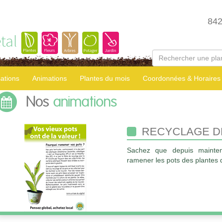
84
tal
sations
Animations
Plantes du mois
Coordonnées & Horaires
Nos
animations
RECYCLAGE DE
Sachez que depuis mainten
ramener les pots des plantes