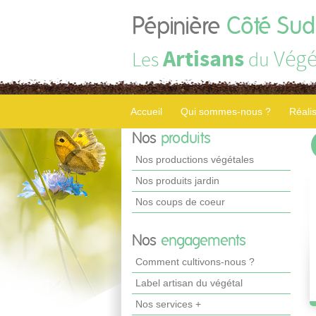
Pépinière
Côté Sud
Artisans
Végé
Les
du
Accueil
Qui sommes-nous ?
Réali
Nos
produits
Nos productions végétales
Nos produits jardin
Nos coups de coeur
Nos
engagements
Comment cultivons-nous ?
Label artisan du végétal
Nos services +