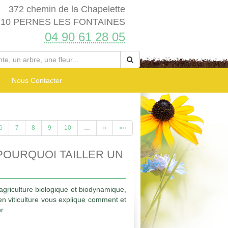
372 chemin de la Chapelette
210 PERNES LES FONTAINES
04 90 61 28 05
Nous Contacter
6
7
8
9
10
…
»
»»
OURQUOI TAILLER UN
agriculture biologique et biodynamique,
 en viticulture vous explique comment et
r.