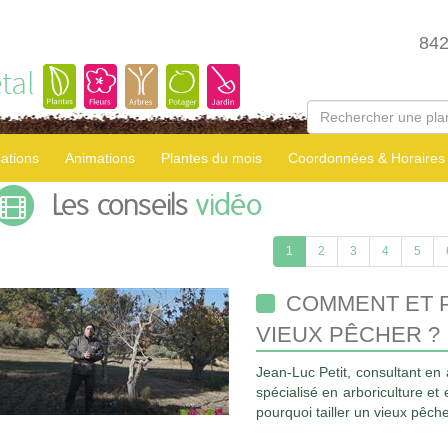
84
tal
sations
Animations
Plantes du mois
Coordonnées & Horaires
Les conseils
vidéo
1
2
3
4
5
COMMENT ET P
VIEUX PÊCHER ?
Jean-Luc Petit, consultant en 
spécialisé en arboriculture et
pourquoi tailler un vieux pêche