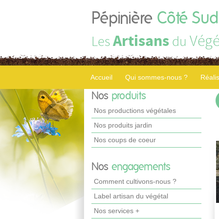
Pépinière
Côté Sud
Artisans
Végé
Les
du
Accueil
Qui sommes-nous ?
Réali
Nos
produits
Nos productions végétales
Nos produits jardin
Nos coups de coeur
Nos
engagements
Comment cultivons-nous ?
Label artisan du végétal
Nos services +