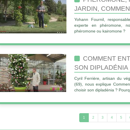
JARDIN, COMMEN
Yohann Fournil, responsabl
experte en phéromone, n
phéromone ou kairomone ?
COMMENT ENTR
SON DIPLADÉNIA 
Cyril Ferrière, artisan du vé
(69), nous explique Comment
choisir son dipladénia ? Pourq
1
2
3
4
5