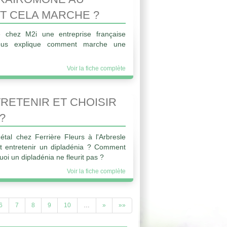
T CELA MARCHE ?
e chez M2i une entreprise française
ous explique comment marche une
Voir la fiche complète
ETENIR ET CHOISIR
?
gétal chez Ferrière Fleurs à l'Arbresle
 entretenir un dipladénia ? Comment
uoi un dipladénia ne fleurit pas ?
Voir la fiche complète
6
7
8
9
10
…
»
»»