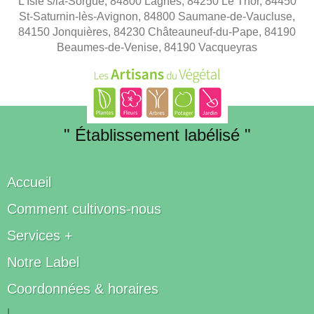
L'Isle s/la-Sorgue, 84800 Lagnes, 84250 Le Thor, 84450
St-Saturnin-lès-Avignon, 84800 Saumane-de-Vaucluse,
84150 Jonquières, 84230 Châteauneuf-du-Pape, 84190
Beaumes-de-Venise, 84190 Vacqueyras
" Établissement labélisé "
Accueil
Comment cultivons-nous
Services +
Notre Label
Coordonnées & horaires
|