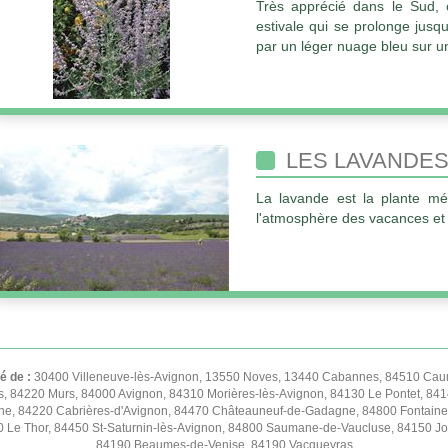
Très apprécié dans le Sud, c
estivale qui se prolonge jusqu
par un léger nuage bleu sur u
LES LAVANDE
La lavande est la plante mér
l'atmosphère des vacances et d
té de :
30400 Villeneuve-lès-Avignon, 13550 Noves, 13440 Cabannes, 84510 Caum
s, 84220 Murs, 84000 Avignon, 84310 Morières-lès-Avignon, 84130 Le Pontet, 841
e, 84220 Cabrières-d'Avignon, 84470 Châteauneuf-de-Gadagne, 84800 Fontaine
50 Le Thor, 84450 St-Saturnin-lès-Avignon, 84800 Saumane-de-Vaucluse, 84150 
84190 Beaumes-de-Venise, 84190 Vacqueyras