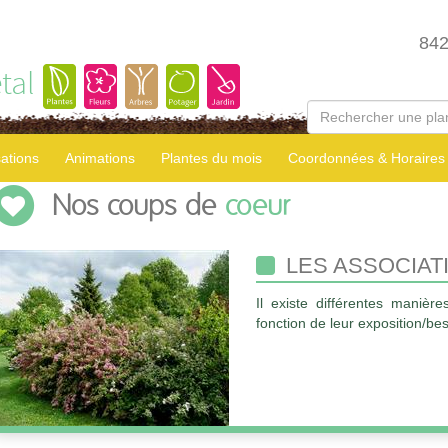
84
tal
sations
Animations
Plantes du mois
Coordonnées & Horaires
Nos coups de
coeur
LES ASSOCIAT
Il existe différentes manière
fonction de leur exposition/bes