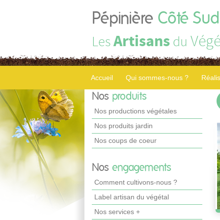
Pépinière
Côté Sud
Artisans
Végé
Les
du
Accueil
Qui sommes-nous ?
Réali
Nos
produits
Nos productions végétales
Nos produits jardin
Nos coups de coeur
Nos
engagements
Comment cultivons-nous ?
Label artisan du végétal
Nos services +