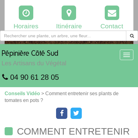
Horaires
Itinéraire
Contact
Pépinière
Côté Sud
Toggl
navig
Les Artisans du Végétal
04 90 61 28 05
Conseils Vidéo
> Comment entretenir ses plants de
tomates en pots ?
COMMENT ENTRETENIR