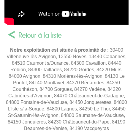
Retour à la liste
Notre exploitation est située à proximité de :
30400
Villeneuve-lès-Avignon, 13550 Noves, 13440 Cabannes,
84510 Caumont s/Durance, 84300 Cavaillon, 84440
Robion, 84300 Taillades, 84220 Gordes, 84220 Murs,
84000 Avignon, 84310 Morières-lès-Avignon, 84130 Le
Pontet, 84140 Montfavet, 84370 Bédarrides, 84350
Courthézon, 84700 Sorgues, 84270 Vedène, 84220
Cabrières-d'Avignon, 84470 Châteauneuf-de-Gadagne,
84800 Fontaine-de-Vaucluse, 84450 Jonquerettes, 84800
L'Isle s/la-Sorgue, 84800 Lagnes, 84250 Le Thor, 84450
St-Saturnin-lès-Avignon, 84800 Saumane-de-Vaucluse,
84150 Jonquières, 84230 Châteauneuf-du-Pape, 84190
Beaumes-de-Venise, 84190 Vacqueyras