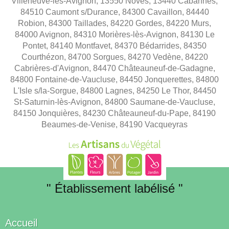
Villeneuve-lès-Avignon, 13550 Noves, 13440 Cabannes,
84510 Caumont s/Durance, 84300 Cavaillon, 84440
Robion, 84300 Taillades, 84220 Gordes, 84220 Murs,
84000 Avignon, 84310 Morières-lès-Avignon, 84130 Le
Pontet, 84140 Montfavet, 84370 Bédarrides, 84350
Courthézon, 84700 Sorgues, 84270 Vedène, 84220
Cabrières-d'Avignon, 84470 Châteauneuf-de-Gadagne,
84800 Fontaine-de-Vaucluse, 84450 Jonquerettes, 84800
L'Isle s/la-Sorgue, 84800 Lagnes, 84250 Le Thor, 84450
St-Saturnin-lès-Avignon, 84800 Saumane-de-Vaucluse,
84150 Jonquières, 84230 Châteauneuf-du-Pape, 84190
Beaumes-de-Venise, 84190 Vacqueyras
" Établissement labélisé "
Accueil