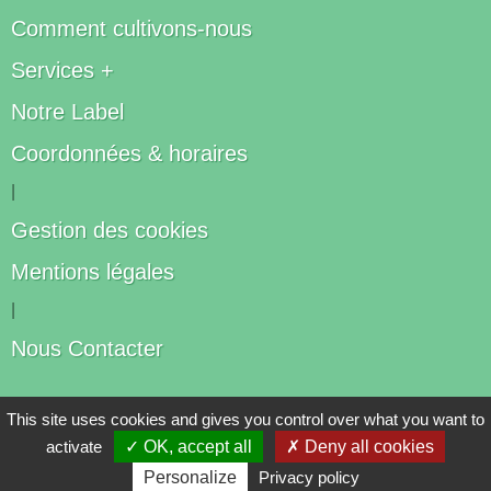
Comment cultivons-nous
Services +
Notre Label
Coordonnées & horaires
|
Gestion des cookies
Mentions légales
|
Nous Contacter
Les artisans du végétal
This site uses cookies and gives you control over what you want to
activate
✓ OK, accept all
✗ Deny all cookies
Horticulteurs et pépinièristes de France
Personalize
Privacy policy
Réalisé avec
WEB
Enseignes