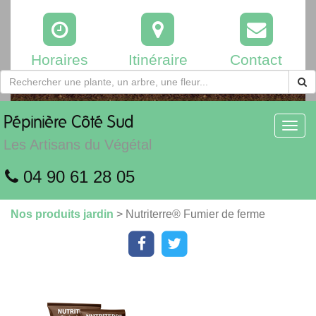
Horaires
Itinéraire
Contact
Pépinière
Côté Sud
Toggl
navig
Les Artisans du Végétal
04 90 61 28 05
Nos produits jardin
> Nutriterre® Fumier de ferme