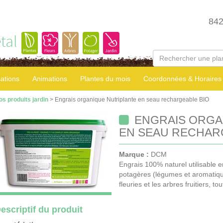
84
tal
sations
Animations
Plantes du mois
Coordonnées & Horaires
os produits jardin
> Engrais organique Nutriplante en seau rechargeable BIO
ENGRAIS ORGA
EN SEAU RECHAR
Marque :
DCM
Engrais 100% naturel utilisable e
potagères (légumes et aromatiques
fleuries et les arbres fruitiers, 
escriptif du produit