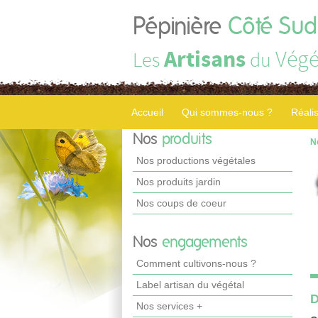
Pépinière
Côté Sud
Artisans
Végé
Les
du
Accueil
Qui sommes-nous ?
Réali
Nos
produits
N
Nos productions végétales
Nos produits jardin
Nos coups de coeur
Nos
engagements
Comment cultivons-nous ?
Label artisan du végétal
D
Nos services +