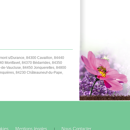
ont s/Durance, 84300 Cavaillon, 84440
40 Montfavet, 84370 Bédarrides, 84350
-de-Vaucluse, 84450 Jonquerettes, 84800
Jonquières, 84230 Châteauneuf-du-Pape,
okies
Mentions légales
Nous Contacter
|