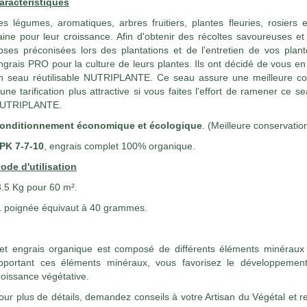
aractéristiques
es légumes, aromatiques, arbres fruitiers, plantes fleuries, rosiers 
aine pour leur croissance. Afin d'obtenir des récoltes savoureuses et
oses préconisées lors des plantations et de l'entretien de vos plante
ngrais PRO pour la culture de leurs plantes. Ils ont décidé de vous en 
n seau réutilisable NUTRIPLANTE. Ce seau assure une meilleure con
'une tarification plus attractive si vous faites l'effort de ramener ce
UTRIPLANTE.
onditionnement économique et écologique
. (Meilleure conservation
PK 7-7-10
, engrais complet 100% organique.
ode d'utilisation
3.5 Kg pour 60 m².
1 poignée équivaut à 40 grammes.
et engrais organique est composé de différents éléments minéraux 
pportant ces éléments minéraux, vous favorisez le développemen
roissance végétative.
our plus de détails, demandez conseils à votre Artisan du Végétal et r