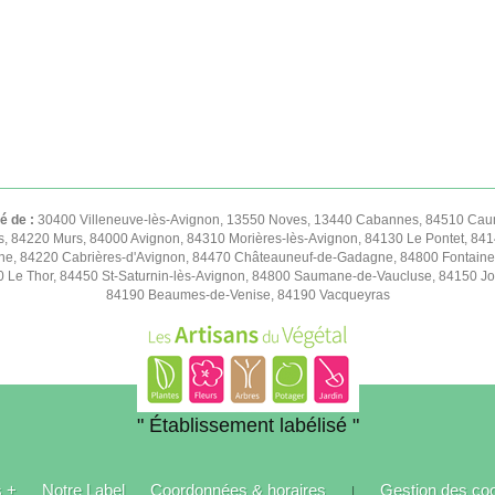
té de :
30400 Villeneuve-lès-Avignon, 13550 Noves, 13440 Cabannes, 84510 Caum
s, 84220 Murs, 84000 Avignon, 84310 Morières-lès-Avignon, 84130 Le Pontet, 841
e, 84220 Cabrières-d'Avignon, 84470 Châteauneuf-de-Gadagne, 84800 Fontaine
50 Le Thor, 84450 St-Saturnin-lès-Avignon, 84800 Saumane-de-Vaucluse, 84150 
84190 Beaumes-de-Venise, 84190 Vacqueyras
" Établissement labélisé "
s +
Notre Label
Coordonnées & horaires
Gestion des co
|