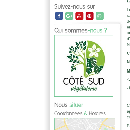
C
Suivez-nous sur
L
s
d
e
Qui sommes
-nous ?
u
d
N
C
N
M
-
-
Nous
situer
C
a
Coordonnées
&
Horaires
c
P