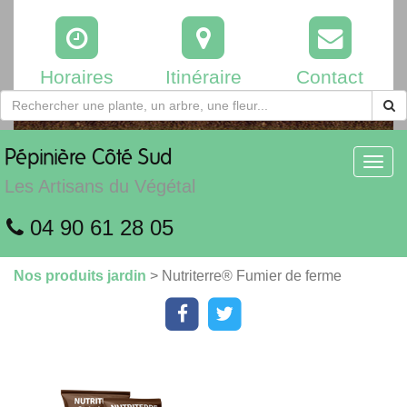
Horaires
Itinéraire
Contact
Pépinière
Côté Sud
Toggl
navig
Les Artisans du Végétal
04 90 61 28 05
Nos produits jardin
> Nutriterre® Fumier de ferme