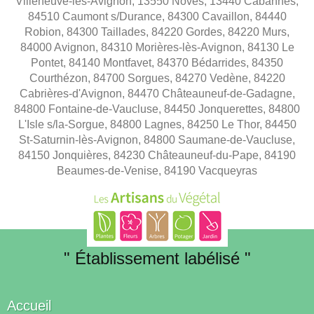
Villeneuve-lès-Avignon, 13550 Noves, 13440 Cabannes,
84510 Caumont s/Durance, 84300 Cavaillon, 84440
Robion, 84300 Taillades, 84220 Gordes, 84220 Murs,
84000 Avignon, 84310 Morières-lès-Avignon, 84130 Le
Pontet, 84140 Montfavet, 84370 Bédarrides, 84350
Courthézon, 84700 Sorgues, 84270 Vedène, 84220
Cabrières-d'Avignon, 84470 Châteauneuf-de-Gadagne,
84800 Fontaine-de-Vaucluse, 84450 Jonquerettes, 84800
L'Isle s/la-Sorgue, 84800 Lagnes, 84250 Le Thor, 84450
St-Saturnin-lès-Avignon, 84800 Saumane-de-Vaucluse,
84150 Jonquières, 84230 Châteauneuf-du-Pape, 84190
Beaumes-de-Venise, 84190 Vacqueyras
" Établissement labélisé "
Accueil