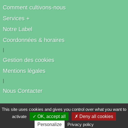
Comment cultivons-nous
Services +
Notre Label
Coordonnées & horaires
|
Gestion des cookies
Mentions légales
|
Nous Contacter
Les artisans du végétal
This site uses cookies and gives you control over what you want to
activate
✓ OK, accept all
✗ Deny all cookies
Horticulteurs et pépinièristes de France
Personalize
Privacy policy
Réalisé avec
WEB
Enseignes