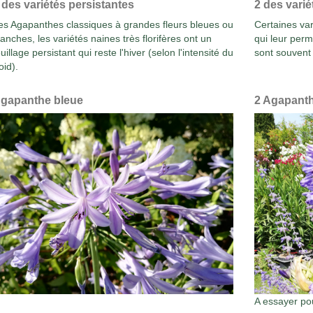
 des variétés persistantes
2 des vari
es Agapanthes classiques à grandes fleurs bleues ou
Certaines var
lanches, les variétés naines très florifères ont un
qui leur perm
euillage persistant qui reste l'hiver (selon l'intensité du
sont souvent
oid).
gapanthe bleue
2 Agapanth
A essayer pou