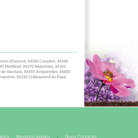
ont s/Durance, 84300 Cavaillon, 84440
40 Montfavet, 84370 Bédarrides, 84350
-de-Vaucluse, 84450 Jonquerettes, 84800
Jonquières, 84230 Châteauneuf-du-Pape,
okies
Mentions légales
Nous Contacter
|