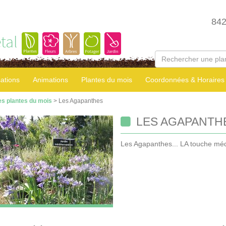
84
tal
sations
Animations
Plantes du mois
Coordonnées & Horaires
es plantes du mois
> Les Agapanthes
LES AGAPANTH
Les Agapanthes... LA touche médi