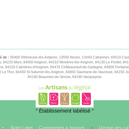
té de :
30400 Villeneuve-lès-Avignon, 13550 Noves, 13440 Cabannes, 84510 Caum
s, 84220 Murs, 84000 Avignon, 84310 Morières-lès-Avignon, 84130 Le Pontet, 841
e, 84220 Cabrières-d'Avignon, 84470 Châteauneuf-de-Gadagne, 84800 Fontaine
50 Le Thor, 84450 St-Saturnin-lès-Avignon, 84800 Saumane-de-Vaucluse, 84150 
84190 Beaumes-de-Venise, 84190 Vacqueyras
" Établissement labélisé "
s +
Notre Label
Coordonnées & horaires
Gestion des co
|