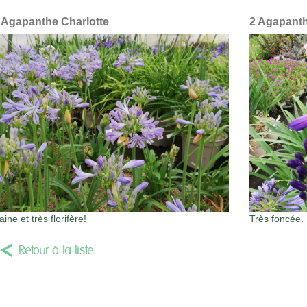
 Agapanthe Charlotte
2 Agapanth
aine et très florifère!
Très foncée.
Retour à la liste