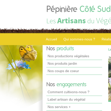
Pépinière
Côté Sud
Artisans
Végé
Les
du
Accueil
Qui sommes-nous ?
Réali
Nos
produits
L
Nos productions végétales
Nos produits jardin
Nos coups de coeur
Nos
engagements
Comment cultivons-nous ?
Label artisan du végétal
Nos services +