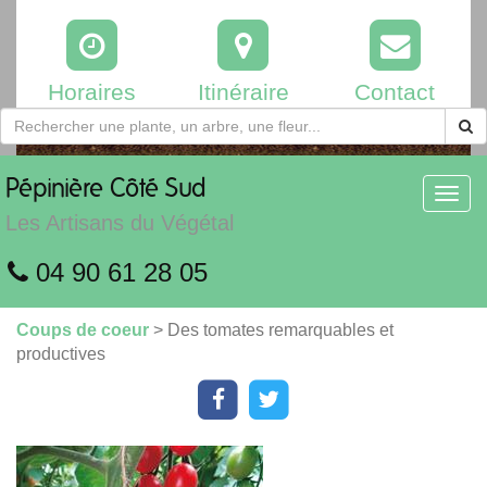
Horaires
Itinéraire
Contact
Pépinière
Côté Sud
Toggl
navig
Les Artisans du Végétal
04 90 61 28 05
Coups de coeur
> Des tomates remarquables et
productives