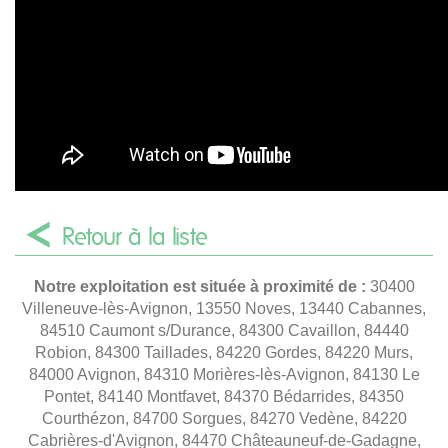
Retour à la liste
Notre exploitation est située à proximité de :
30400
Villeneuve-lès-Avignon, 13550 Noves, 13440 Cabannes,
84510 Caumont s/Durance, 84300 Cavaillon, 84440
Robion, 84300 Taillades, 84220 Gordes, 84220 Murs,
84000 Avignon, 84310 Morières-lès-Avignon, 84130 Le
Pontet, 84140 Montfavet, 84370 Bédarrides, 84350
Courthézon, 84700 Sorgues, 84270 Vedène, 84220
Cabrières-d'Avignon, 84470 Châteauneuf-de-Gadagne,