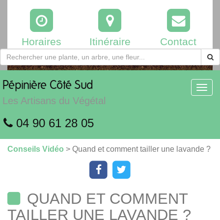
Horaires
Itinéraire
Contact
Pépinière
Côté Sud
Toggl
navig
Les Artisans du Végétal
04 90 61 28 05
Conseils Vidéo
> Quand et comment tailler une lavande ?
QUAND ET COMMENT
TAILLER UNE LAVANDE ?