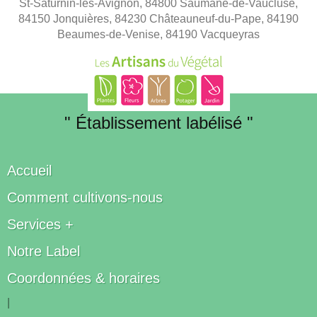
St-Saturnin-lès-Avignon, 84800 Saumane-de-Vaucluse,
84150 Jonquières, 84230 Châteauneuf-du-Pape, 84190
Beaumes-de-Venise, 84190 Vacqueyras
" Établissement labélisé "
Accueil
Comment cultivons-nous
Services +
Notre Label
Coordonnées & horaires
|