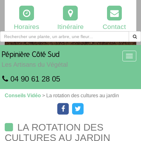
Horaires
Itinéraire
Contact
Pépinière
Côté Sud
Toggl
navig
Les Artisans du Végétal
04 90 61 28 05
Conseils Vidéo
> La rotation des cultures au jardin
LA ROTATION DES
CULTURES AU JARDIN