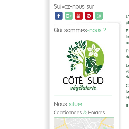
Suivez-nous sur
L
p
Qui sommes
-nous ?
E
l
m
P
d
L
v
d
C
l
r
Nous
situer
I
Coordonnées
&
Horaires