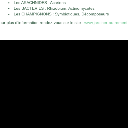
Les ARACHNIDES : Acariens
Les BACTERIES : Rhizobium, Actinomycétes
Les CHAMPIGNONS : Symbiotiques, Décomposeurs
our plus d'information rendez-vous sur le site :
www.jardiner-autrement.