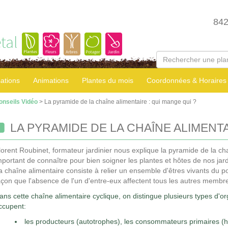
84
tal
sations
Animations
Plantes du mois
Coordonnées & Horaires
onseils Vidéo
> La pyramide de la chaîne alimentaire : qui mange qui ?
LA PYRAMIDE DE LA CHAÎNE ALIMENTA
lorent Roubinet, formateur jardinier nous explique la pyramide de la cha
mportant de connaître pour bien soigner les plantes et hôtes de nos jard
a chaîne alimentaire consiste à relier un ensemble d'êtres vivants du po
açon que l'absence de l'un d'entre-eux affectent tous les autres membr
ans cette chaîne alimentaire cyclique, on distingue plusieurs types d'or
ccupent:
les producteurs (autotrophes), les consommateurs primaires (h