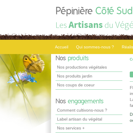
Pépinière
Côté Sud
Artisans
Végé
Les
du
Accueil
Qui sommes-nous ?
Réali
Nos
produits
C
Nos productions végétales
Nos produits jardin
Nos coups de coeur
F
i
L
Nos
engagements
f
Comment cultivons-nous ?
D
Label artisan du végétal
o
Nos services +