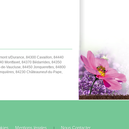
ont s/Durance, 84300 Cavaillon, 84440
40 Montfavet, 84370 Bédarrides, 84350
-de-Vaucluse, 84450 Jonquerettes, 84800
Jonquières, 84230 Châteauneuf-du-Pape,
okies
Mentions légales
Nous Contacter
|