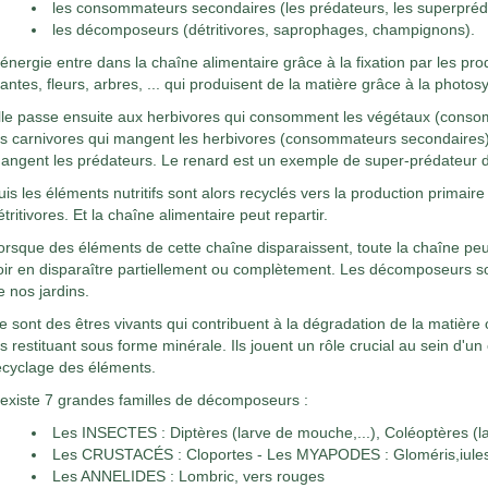
les consommateurs secondaires (les prédateurs, les superpréd
les décomposeurs (détritivores, saprophages, champignons).
'énergie entre dans la chaîne alimentaire grâce à la fixation par les pro
lantes, fleurs, arbres, ... qui produisent de la matière grâce à la photo
lle passe ensuite aux herbivores qui consomment les végétaux (conso
es carnivores qui mangent les herbivores (consommateurs secondaires) 
angent les prédateurs. Le renard est un exemple de super-prédateur d
uis les éléments nutritifs sont alors recyclés vers la production primai
étritivores. Et la chaîne alimentaire peut repartir.
orsque des éléments de cette chaîne disparaissent, toute la chaîne peu
oir en disparaître partiellement ou complètement. Les décomposeurs s
e nos jardins.
e sont des êtres vivants qui contribuent à la dégradation de la matiè
es restituant sous forme minérale. Ils jouent un rôle crucial au sein d'un
ecyclage des éléments.
l existe 7 grandes familles de décomposeurs :
Les INSECTES : Diptères (larve de mouche,...), Coléoptères (la
Les CRUSTACÉS : Cloportes - Les MYAPODES : Gloméris,iules
Les ANNELIDES : Lombric, vers rouges