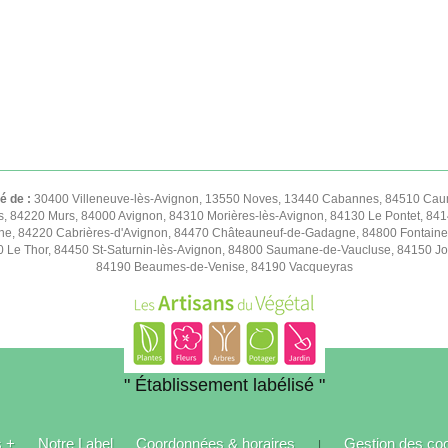
té de :
30400 Villeneuve-lès-Avignon, 13550 Noves, 13440 Cabannes, 84510 Caum
s, 84220 Murs, 84000 Avignon, 84310 Morières-lès-Avignon, 84130 Le Pontet, 841
e, 84220 Cabrières-d'Avignon, 84470 Châteauneuf-de-Gadagne, 84800 Fontaine
50 Le Thor, 84450 St-Saturnin-lès-Avignon, 84800 Saumane-de-Vaucluse, 84150 
84190 Beaumes-de-Venise, 84190 Vacqueyras
" Établissement labélisé "
s +
Notre Label
Coordonnées & horaires
Gestion des co
|