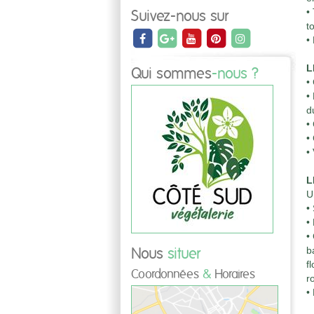
•
Suivez-nous sur
t
•
L
Qui sommes
-nous ?
•
•
d
•
•
•
L
U
•
•
•
b
Nous
situer
f
Coordonnées
&
Horaires
r
•