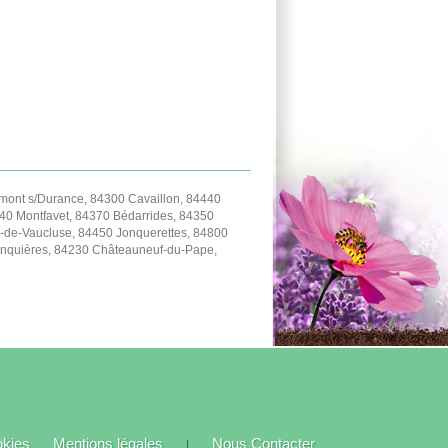
ont s/Durance, 84300 Cavaillon, 84440
40 Montfavet, 84370 Bédarrides, 84350
-de-Vaucluse, 84450 Jonquerettes, 84800
Jonquières, 84230 Châteauneuf-du-Pape,
okies
Mentions légales
Nous Contacter
|