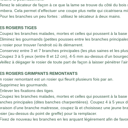
 Tenez le sécateur de façon à ce que la lame se trouve du côté du bois r
ombera. Cela permet d’effectuer une coupe plus nette qui cicatrisera m
 Pour les branches un peu fortes : utilisez le sécateur à deux mains.
ES ROSIERS TIGES
 Coupez les branches malades, mortes et celles qui poussent à la base 
 Eliminez les gourmands (petites pousses entre les branches principales
u rosier pour trouver l’endroit où ils démarrent.
 Conservez entre 3 et 7 branches principales (les plus saines et les plu
 Coupez 3 à 5 yeux (entre 8 et 12 cm), 4-5 mm au-dessus d’un bourgeon 
 Veillez à dégager le rosier de toute part de façon à laisser pénétrer l’air
ES ROSIERS GRIMPANTS REMONTANTS
n rosier remontant est un rosier qui fleurit plusieurs fois par an.
 Supprimez les gourmands.
 Enlever les fixations des tiges.
 Coupez les branches malades, mortes et celles qui poussent à la base d
anches principales (dites banches charpentières). Coupez 4 à 5 yeux de
loraison d’une branche maitresse, coupez là et choisissez une jeune b
osier (au-dessus du point de greffe) pour la remplacer.
 Fixez de nouveau les branches en les arquant légèrement afin de favori