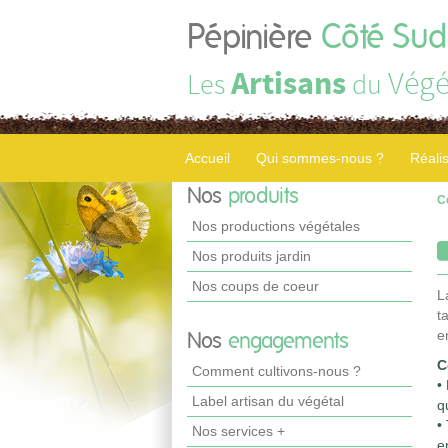
Pépinière
Côté Sud
Artisans
Végé
Les
du
Accueil
Qui sommes-nous ?
Réali
Nos
produits
C
Nos productions végétales
Nos produits jardin
Nos coups de coeur
L
t
e
Nos
engagements
C
Comment cultivons-nous ?
•
Label artisan du végétal
q
•
Nos services +
e