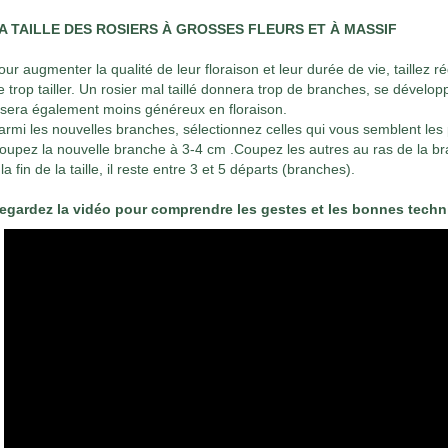
A TAILLE DES ROSIERS À GROSSES FLEURS ET À MASSIF
our augmenter la qualité de leur floraison et leur durée de vie, taillez 
e trop tailler. Un rosier mal taillé donnera trop de branches, se dével
l sera également moins généreux en floraison.
armi les nouvelles branches, sélectionnez celles qui vous semblent les
oupez la nouvelle branche à 3-4 cm .Coupez les autres au ras de la b
 la fin de la taille, il reste entre 3 et 5 départs (branches).
egardez la vidéo pour comprendre les gestes et les bonnes techni