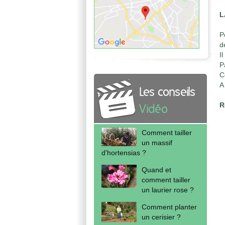
L
P
d
I
P
C
A
Les conseils
R
Vidéo
Comment tailler
un massif
d'hortensias ?
Quand et
comment tailler
un laurier rose ?
Comment planter
un cerisier ?