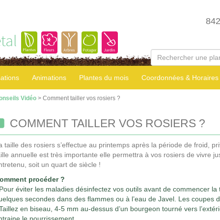
84
tal
sations
Animations
Plantes du mois
Coordonnées & Horaires
onseils Vidéo
> Comment tailler vos rosiers ?
COMMENT TAILLER VOS ROSIERS ?
a taille des rosiers s’effectue au printemps après la période de froid, pr
aille annuelle est très importante elle permettra à vos rosiers de vivre 
ntretenu, soit un quart de siècle !
omment procéder ?
 Pour éviter les maladies désinfectez vos outils avant de commencer la t
uelques secondes dans des flammes ou à l’eau de Javel. Les coupes doi
 Taillez en biseau, 4-5 mm au-dessus d’un bourgeon tourné vers l’extéri
ntraine le pourrissement.