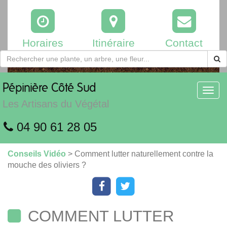
Horaires
Itinéraire
Contact
Pépinière
Côté Sud
Toggl
navig
Les Artisans du Végétal
04 90 61 28 05
Conseils Vidéo
> Comment lutter naturellement contre la
mouche des oliviers ?
COMMENT LUTTER