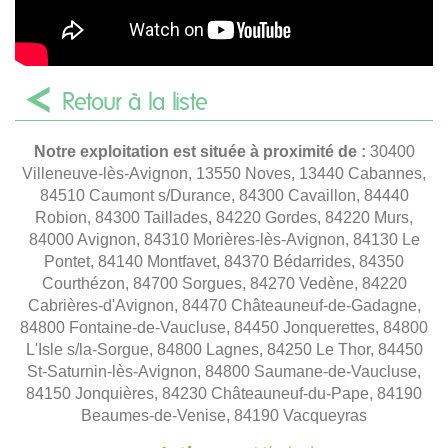
Retour à la liste
Notre exploitation est située à proximité de :
30400
Villeneuve-lès-Avignon, 13550 Noves, 13440 Cabannes,
84510 Caumont s/Durance, 84300 Cavaillon, 84440
Robion, 84300 Taillades, 84220 Gordes, 84220 Murs,
84000 Avignon, 84310 Morières-lès-Avignon, 84130 Le
Pontet, 84140 Montfavet, 84370 Bédarrides, 84350
Courthézon, 84700 Sorgues, 84270 Vedène, 84220
Cabrières-d'Avignon, 84470 Châteauneuf-de-Gadagne,
84800 Fontaine-de-Vaucluse, 84450 Jonquerettes, 84800
L'Isle s/la-Sorgue, 84800 Lagnes, 84250 Le Thor, 84450
St-Saturnin-lès-Avignon, 84800 Saumane-de-Vaucluse,
84150 Jonquières, 84230 Châteauneuf-du-Pape, 84190
Beaumes-de-Venise, 84190 Vacqueyras