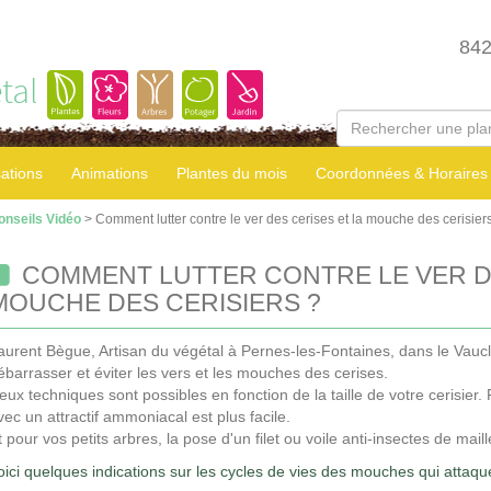
84
tal
sations
Animations
Plantes du mois
Coordonnées & Horaires
onseils Vidéo
> Comment lutter contre le ver des cerises et la mouche des cerisier
COMMENT LUTTER CONTRE LE VER DE
MOUCHE DES CERISIERS ?
aurent Bègue, Artisan du végétal à Pernes-les-Fontaines, dans le Va
ébarrasser et éviter les vers et les mouches des cerises.
eux techniques sont possibles en fonction de la taille de votre cerisier.
vec un attractif ammoniacal est plus facile.
t pour vos petits arbres, la pose d'un filet ou voile anti-insectes de mai
oici quelques indications sur les cycles de vies des mouches qui attaqu