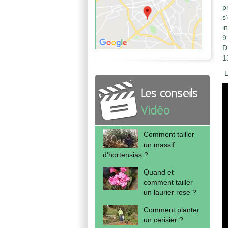
p
s
i
9
D
1
L
Les conseils
Vidéo
Comment tailler
un massif
d'hortensias ?
Quand et
comment tailler
un laurier rose ?
Comment planter
un cerisier ?