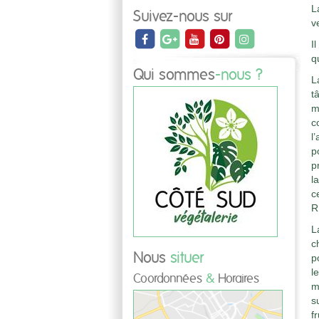
L
Suivez-nous sur
v
I
q
Qui sommes
-nous ?
L
t
m
c
l
p
p
l
c
R
L
c
Nous
situer
p
l
Coordonnées
&
Horaires
m
s
f