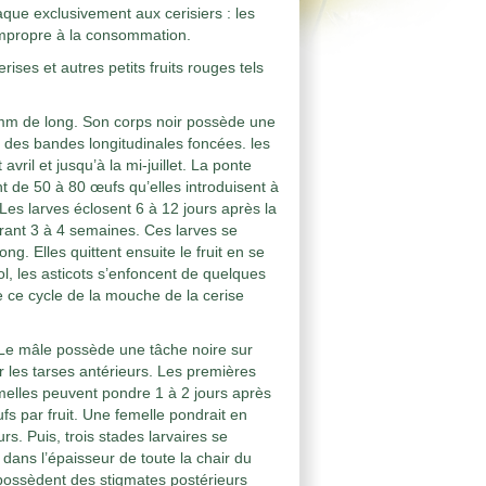
aque exclusivement aux cerisiers : les
 impropre à la consommation.
ises et autres petits fruits rouges tels
m de long. Son corps noir possède une
c des bandes longitudinales foncées. les
ril et jusqu’à la mi-juillet. La ponte
 de 50 à 80 œufs qu’elles introduisent à
 Les larves éclosent 6 à 12 jours après la
urant 3 à 4 semaines. Ces larves se
g. Elles quittent ensuite le fruit en se
ol, les asticots s’enfoncent de quelques
e ce cycle de la mouche de la cerise
e mâle possède une tâche noire sur
r les tarses antérieurs. Les premières
emelles peuvent pondre 1 à 2 jours après
s par fruit. Une femelle pondrait en
. Puis, trois stades larvaires se
dans l’épaisseur de toute la chair du
 possèdent des stigmates postérieurs