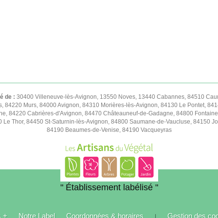
té de :
30400 Villeneuve-lès-Avignon, 13550 Noves, 13440 Cabannes, 84510 Caum
s, 84220 Murs, 84000 Avignon, 84310 Morières-lès-Avignon, 84130 Le Pontet, 841
e, 84220 Cabrières-d'Avignon, 84470 Châteauneuf-de-Gadagne, 84800 Fontaine
50 Le Thor, 84450 St-Saturnin-lès-Avignon, 84800 Saumane-de-Vaucluse, 84150 
84190 Beaumes-de-Venise, 84190 Vacqueyras
" Établissement labélisé "
s +
Notre Label
Coordonnées & horaires
Gestion des co
|