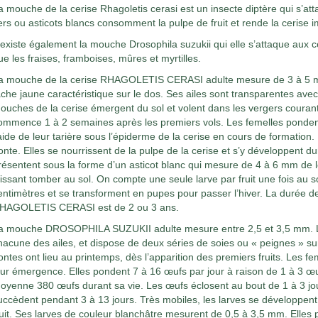
a mouche de la cerise Rhagoletis cerasi est un insecte diptère qui s’att
ers ou asticots blancs consomment la pulpe de fruit et rende la cerise
l existe également la mouche Drosophila suzukii qui elle s’attaque aux cer
ue les fraises, framboises, mûres et myrtilles.
a mouche de la cerise RHAGOLETIS CERASI adulte mesure de 3 à 5 m
âche jaune caractéristique sur le dos. Ses ailes sont transparentes ave
ouches de la cerise émergent du sol et volent dans les vergers courant av
ommence 1 à 2 semaines après les premiers vols. Les femelles pondent
’aide de leur tarière sous l’épiderme de la cerise en cours de formation.
onte. Elles se nourrissent de la pulpe de la cerise et s’y développent d
résentent sous la forme d’un asticot blanc qui mesure de 4 à 6 mm de lon
aissant tomber au sol. On compte une seule larve par fruit une fois au s
entimètres et se transforment en pupes pour passer l’hiver. La durée d
HAGOLETIS CERASI est de 2 ou 3 ans.
a mouche DROSOPHILA SUZUKII adulte mesure entre 2,5 et 3,5 mm. L
hacune des ailes, et dispose de deux séries de soies ou « peignes » su
ontes ont lieu au printemps, dès l’apparition des premiers fruits. Les f
eur émergence. Elles pondent 7 à 16 œufs par jour à raison de 1 à 3 œuf
oyenne 380 œufs durant sa vie. Les œufs éclosent au bout de 1 à 3 jours
uccèdent pendant 3 à 13 jours. Très mobiles, les larves se développent 
ruit. Ses larves de couleur blanchâtre mesurent de 0,5 à 3,5 mm. Elles