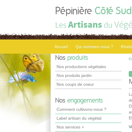
Pépinière
Côté Sud
Artisans
Végé
Les
du
Accueil
Qui sommes-nous ?
Réali
Nos
produits
C
Nos productions végétales
Nos produits jardin
Nos coups de coeur
L
Nos
engagements
d
D
Comment cultivons-nous ?
a
E
Label artisan du végétal
V
Nos services +