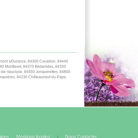
ont s/Durance, 84300 Cavaillon, 84440
40 Montfavet, 84370 Bédarrides, 84350
-de-Vaucluse, 84450 Jonquerettes, 84800
Jonquières, 84230 Châteauneuf-du-Pape,
okies
Mentions légales
Nous Contacter
|