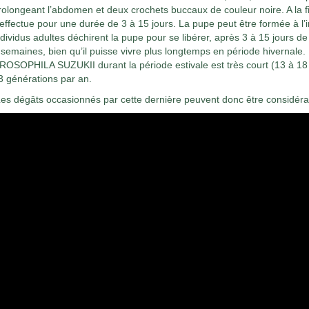
rolongeant l’abdomen et deux crochets buccaux de couleur noire. A la fi
’effectue pour une durée de 3 à 15 jours. La pupe peut être formée à l’int
ndividus adultes déchirent la pupe pour se libérer, après 3 à 15 jours d
 semaines, bien qu’il puisse vivre plus longtemps en période hivernale.
ROSOPHILA SUZUKII durant la période estivale est très court (13 à 18 jo
3 générations par an.
es dégâts occasionnés par cette dernière peuvent donc être considér