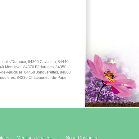
ont s/Durance, 84300 Cavaillon, 84440
40 Montfavet, 84370 Bédarrides, 84350
-de-Vaucluse, 84450 Jonquerettes, 84800
Jonquières, 84230 Châteauneuf-du-Pape,
okies
Mentions légales
Nous Contacter
|