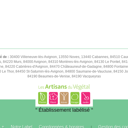
té de :
30400 Villeneuve-lès-Avignon, 13550 Noves, 13440 Cabannes, 84510 Caum
s, 84220 Murs, 84000 Avignon, 84310 Morières-lès-Avignon, 84130 Le Pontet, 841
e, 84220 Cabrières-d'Avignon, 84470 Châteauneuf-de-Gadagne, 84800 Fontaine
50 Le Thor, 84450 St-Saturnin-lès-Avignon, 84800 Saumane-de-Vaucluse, 84150 
84190 Beaumes-de-Venise, 84190 Vacqueyras
" Établissement labélisé "
s +
Notre Label
Coordonnées & horaires
Gestion des co
|