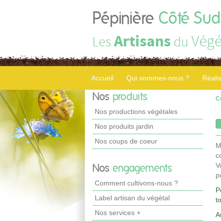
Pépinière
Côté Sud
Artisans
Végé
Les
du
Accueil
Qui sommes-nous ?
Réali
Nos
produits
C
Nos productions végétales
Nos produits jardin
Nos coups de coeur
M
c
V
Nos
engagements
p
Comment cultivons-nous ?
P
Label artisan du végétal
t
Nos services +
A