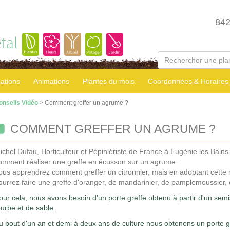
84
tal
sations
Animations
Plantes du mois
Coordonnées & Horaires
onseils Vidéo
> Comment greffer un agrume ?
COMMENT GREFFER UN AGRUME ?
ichel Dufau, Horticulteur et Pépiniériste de France à Eugénie les Bain
omment réaliser une greffe en écusson sur un agrume.
ous apprendrez comment greffer un citronnier, mais en adoptant cett
ourrez faire une greffe d'oranger, de mandarinier, de pamplemoussier,
our cela, nous avons besoin d'un porte greffe obtenu à partir d'un sem
ourbe et de sable.
u bout d'un an et demi à deux ans de culture nous obtenons un porte gr