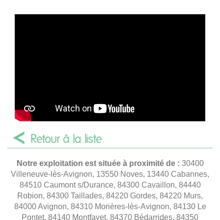
Retour à la liste
Notre exploitation est située à proximité de :
30400
Villeneuve-lès-Avignon, 13550 Noves, 13440 Cabannes,
84510 Caumont s/Durance, 84300 Cavaillon, 84440
Robion, 84300 Taillades, 84220 Gordes, 84220 Murs,
84000 Avignon, 84310 Morières-lès-Avignon, 84130 Le
Pontet, 84140 Montfavet, 84370 Bédarrides, 84350