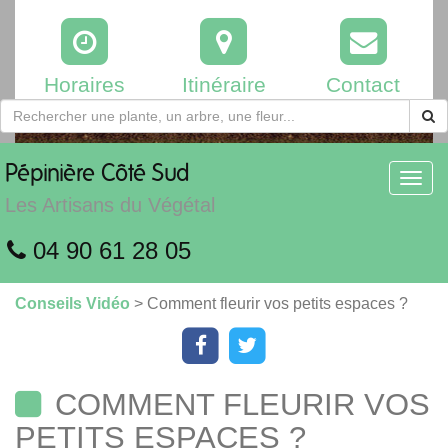
Horaires
Itinéraire
Contact
Pépinière
Côté Sud
Toggl
navig
Les Artisans du Végétal
04 90 61 28 05
Conseils Vidéo
> Comment fleurir vos petits espaces ?
COMMENT FLEURIR VOS
PETITS ESPACES ?