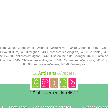
té de :
30400 Villeneuve-lès-Avignon, 13550 Noves, 13440 Cabannes, 84510 Caum
s, 84220 Murs, 84000 Avignon, 84310 Morières-lès-Avignon, 84130 Le Pontet, 841
e, 84220 Cabrières-d'Avignon, 84470 Châteauneuf-de-Gadagne, 84800 Fontaine
50 Le Thor, 84450 St-Saturnin-lès-Avignon, 84800 Saumane-de-Vaucluse, 84150 
84190 Beaumes-de-Venise, 84190 Vacqueyras
" Établissement labélisé "
s +
Notre Label
Coordonnées & horaires
Gestion des co
|