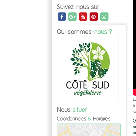
Suivez-nous sur
Qui sommes
-nous ?
L
f
Nous
situer
s
Coordonnées
&
Horaires
Q
p
p