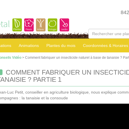
84
tal
sations
Animations
Plantes du mois
Coordonnées & Horaires
onseils Vidéo
> Comment fabriquer un insecticide naturel à base de tanaisie ? Part
COMMENT FABRIQUER UN INSECTICID
TANAISIE ? PARTIE 1
ean-Luc Petit, conseiller en agriculture biologique, nous explique comm
ompagnes : la tanaisie et la consoude