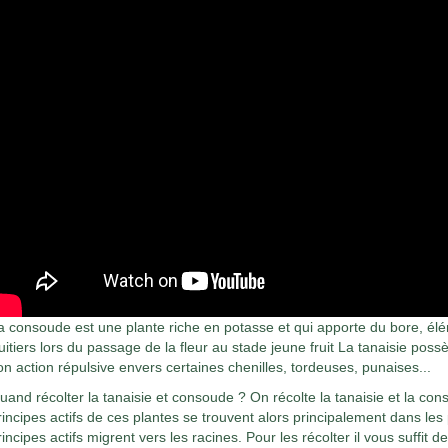
a consoude est une plante riche en potasse et qui apporte du bore, élé
ruitiers lors du passage de la fleur au stade jeune fruit La tanaisie pos
on action répulsive envers certaines chenilles, tordeuses, punaises...
uand récolter la tanaisie et consoude ? On récolte la tanaisie et la con
rincipes actifs de ces plantes se trouvent alors principalement dans les 
rincipes actifs migrent vers les racines. Pour les récolter il vous suffit de