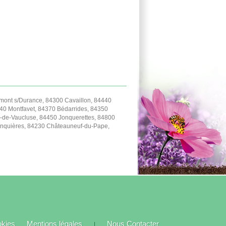
ont s/Durance, 84300 Cavaillon, 84440
40 Montfavet, 84370 Bédarrides, 84350
-de-Vaucluse, 84450 Jonquerettes, 84800
Jonquières, 84230 Châteauneuf-du-Pape,
okies
Mentions légales
Nous Contacter
|