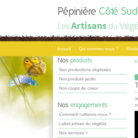
Pépinière
Côté Sud
Artisans
Végé
Les
du
Accueil
Qui sommes-nous ?
Réali
Nos
produits
C
Nos productions végétales
Nos produits jardin
Nos coups de coeur
J
Nos
engagements
c
Comment cultivons-nous ?
Label artisan du végétal
Nos services +