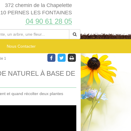
372 chemin de la Chapelette
210 PERNES LES FONTAINES
04 90 61 28 05
Nous Contacter
ie 1
E NATUREL À BASE DE
ent et quand récolter deux plantes