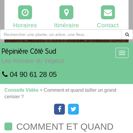
Horaires
Itinéraire
Contact
Pépinière
Côté Sud
Toggl
navig
Les Artisans du Végétal
04 90 61 28 05
Conseils Vidéo
> Comment et quand tailler un grand
cerisier ?
COMMENT ET QUAND