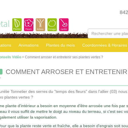
84
tal
sations
Animations
Plantes du mois
Coordonnées & Horaires
onseils Vidéo
> Comment arroser et entretenir ses plantes vertes ?
COMMENT ARROSER ET ENTRETENIR 
?
urélie Tonnelier des serres du "temps des fleurs" dans l'allier (03) nou
es plantes vertes ?
ne plante d'intérieur a besoin en moyenne d'être arrosée une fois par se
'eau il vous suffit de mettre le doigt au niveau du terreau, si c'est sec
galement utiliser la vaporisation.
our que la plante reste verte et fraîche, elle a besoin d'engrais soit so