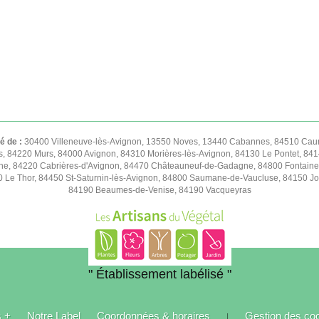
té de :
30400 Villeneuve-lès-Avignon, 13550 Noves, 13440 Cabannes, 84510 Caum
s, 84220 Murs, 84000 Avignon, 84310 Morières-lès-Avignon, 84130 Le Pontet, 841
e, 84220 Cabrières-d'Avignon, 84470 Châteauneuf-de-Gadagne, 84800 Fontaine
50 Le Thor, 84450 St-Saturnin-lès-Avignon, 84800 Saumane-de-Vaucluse, 84150 
84190 Beaumes-de-Venise, 84190 Vacqueyras
" Établissement labélisé "
s +
Notre Label
Coordonnées & horaires
Gestion des co
|