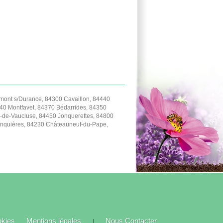
ont s/Durance, 84300 Cavaillon, 84440
40 Montfavet, 84370 Bédarrides, 84350
-de-Vaucluse, 84450 Jonquerettes, 84800
Jonquières, 84230 Châteauneuf-du-Pape,
okies
Mentions légales
Nous Contacter
|