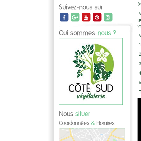
(
Suivez-nous sur
V
g
v
Qui sommes
-nous ?
V
1
2
3
4
5
T
Nous
situer
Coordonnées
&
Horaires