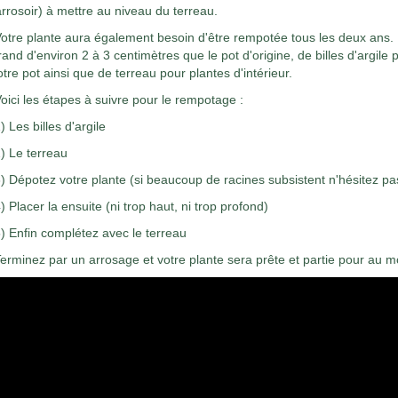
arrosoir) à mettre au niveau du terreau.
otre plante aura également besoin d'être rempotée tous les deux ans. 
rand d'environ 2 à 3 centimètres que le pot d'origine, de billes d'argile
otre pot ainsi que de terreau pour plantes d'intérieur.
oici les étapes à suivre pour le rempotage :
) Les billes d'argile
) Le terreau
) Dépotez votre plante (si beaucoup de racines subsistent n'hésitez pa
) Placer la ensuite (ni trop haut, ni trop profond)
) Enfin complétez avec le terreau
erminez par un arrosage et votre plante sera prête et partie pour au m