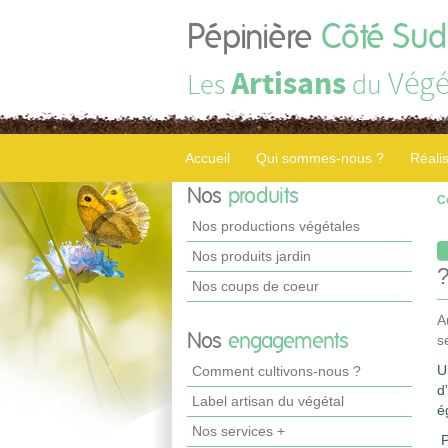
Pépinière
Côté Sud
Artisans
Végé
Les
du
Accueil
Qui sommes-nous ?
Réali
Nos
produits
C
Nos productions végétales
Nos produits jardin
Nos coups de coeur
A
Nos
engagements
s
U
Comment cultivons-nous ?
d
Label artisan du végétal
é
Nos services +
P