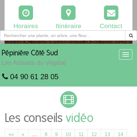
Horaires
Itinéraire
Contact
Pépinière
Côté Sud
Toggl
navig
Les Artisans du Végétal
04 90 61 28 05
Les conseils
vidéo
««
«
…
8
9
10
11
12
13
14